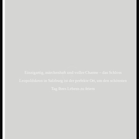
Einzigartig, märchenhaft und voller Charme – das Schloss
Leopoldskron in Salzburg ist der perfekte Ort, um den schönsten
Tag Ihres Lebens zu feiern