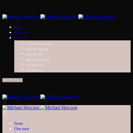
Home
Über mich
Fotos
Hochzeitsreportagen
Hochzeitsgallery
Unternehmen
Business Portraits
Gruppenfotos
Familienfotos
KONTAKT
Home
Über mich