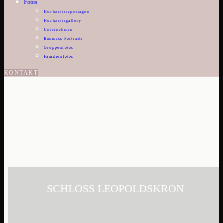
Fotos
Hochzeitsreportagen
Hochzeitsgallery
Unternehmen
Business Portraits
Gruppenfotos
Familienfotos
KONTAKT
SCHLOSS LEOPOLDSKRON